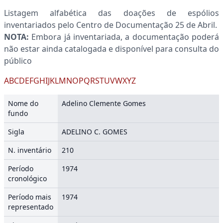
Listagem alfabética das doações de espólios
inventariados pelo Centro de Documentação 25 de Abril.
NOTA:
Embora já inventariada, a documentação poderá
não estar ainda catalogada e disponível para consulta do
público
A
B
C
D
E
F
G
H
I
J
K
L
M
N
O
P
Q
R
S
T
U
V
W
X
Y
Z
Nome do
Adelino Clemente Gomes
fundo
Sigla
ADELINO C. GOMES
N. inventário
210
Período
1974
cronológico
Período mais
1974
representado