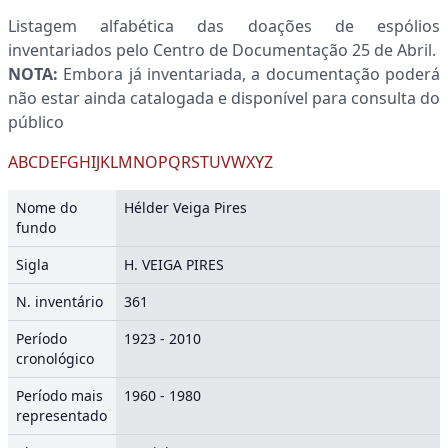
Listagem alfabética das doações de espólios
inventariados pelo Centro de Documentação 25 de Abril.
NOTA:
Embora já inventariada, a documentação poderá
não estar ainda catalogada e disponível para consulta do
público
A
B
C
D
E
F
G
H
I
J
K
L
M
N
O
P
Q
R
S
T
U
V
W
X
Y
Z
Nome do
Hélder Veiga Pires
fundo
Sigla
H. VEIGA PIRES
N. inventário
361
Período
1923 - 2010
cronológico
Período mais
1960 - 1980
representado