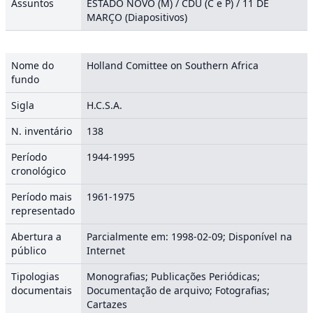
Assuntos
ESTADO NOVO (M) / CDU (C e P) / 11 DE
MARÇO (Diapositivos)
Nome do
Holland Comittee on Southern Africa
fundo
Sigla
H.C.S.A.
N. inventário
138
Período
1944-1995
cronológico
Período mais
1961-1975
representado
Abertura a
Parcialmente em: 1998-02-09; Disponível na
público
Internet
Tipologias
Monografias; Publicações Periódicas;
documentais
Documentação de arquivo; Fotografias;
Cartazes