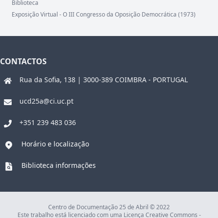
Biblioteca
Exposição Virtual - O III Congresso da Oposição Democrática (1973)
CONTACTOS
Rua da Sofia, 138 | 3000-389 COIMBRA - PORTUGAL
ucd25a@ci.uc.pt
+351 239 483 036
Horário e localização
Biblioteca informações
Centro de Documentação 25 de Abril © 2022
Este trabalho está licenciado com uma Licença Creative Commons -