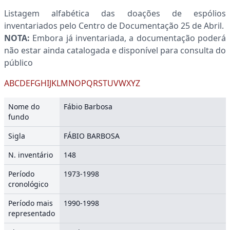
Listagem alfabética das doações de espólios
inventariados pelo Centro de Documentação 25 de Abril.
NOTA:
Embora já inventariada, a documentação poderá
não estar ainda catalogada e disponível para consulta do
público
A
B
C
D
E
F
G
H
I
J
K
L
M
N
O
P
Q
R
S
T
U
V
W
X
Y
Z
Nome do
Fábio Barbosa
fundo
Sigla
FÁBIO BARBOSA
N. inventário
148
Período
1973-1998
cronológico
Período mais
1990-1998
representado