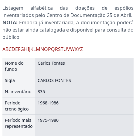
Listagem alfabética das doações de espólios
inventariados pelo Centro de Documentação 25 de Abril.
NOTA:
Embora já inventariada, a documentação poderá
não estar ainda catalogada e disponível para consulta do
público
A
B
C
D
E
F
G
H
I
J
K
L
M
N
O
P
Q
R
S
T
U
V
W
X
Y
Z
Nome do
Carlos Fontes
fundo
Sigla
CARLOS FONTES
N. inventário
335
Período
1968-1986
cronológico
Período mais
1975-1980
representado