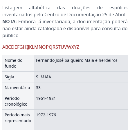
Listagem alfabética das doações de espólios
inventariados pelo Centro de Documentação 25 de Abril.
NOTA:
Embora já inventariada, a documentação poderá
não estar ainda catalogada e disponível para consulta do
público
A
B
C
D
E
F
G
H
I
J
K
L
M
N
O
P
Q
R
S
T
U
V
W
X
Y
Z
Nome do
Fernando José Salgueiro Maia e herdeiros
fundo
Sigla
S. MAIA
N. inventário
33
Período
1961-1981
cronológico
Período mais
1972-1976
representado