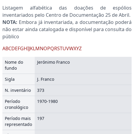
Listagem alfabética das doações de espólios
inventariados pelo Centro de Documentação 25 de Abril.
NOTA:
Embora já inventariada, a documentação poderá
não estar ainda catalogada e disponível para consulta do
público
A
B
C
D
E
F
G
H
I
J
K
L
M
N
O
P
Q
R
S
T
U
V
W
X
Y
Z
Nome do
Jerónimo Franco
fundo
Sigla
J. Franco
N. inventário
373
Período
1970-1980
cronológico
Período mais
197
representado