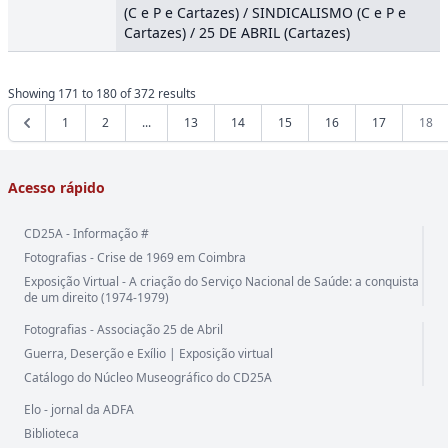
(C e P e Cartazes) / SINDICALISMO (C e P e
Cartazes) / 25 DE ABRIL (Cartazes)
Showing
171
to
180
of
372
results
1
2
...
13
14
15
16
17
18
Acesso rápido
CD25A - Informação #
Fotografias - Crise de 1969 em Coimbra
Exposição Virtual - A criação do Serviço Nacional de Saúde: a conquista
de um direito (1974-1979)
Fotografias - Associação 25 de Abril
Guerra, Deserção e Exílio | Exposição virtual
Catálogo do Núcleo Museográfico do CD25A
Elo - jornal da ADFA
Biblioteca