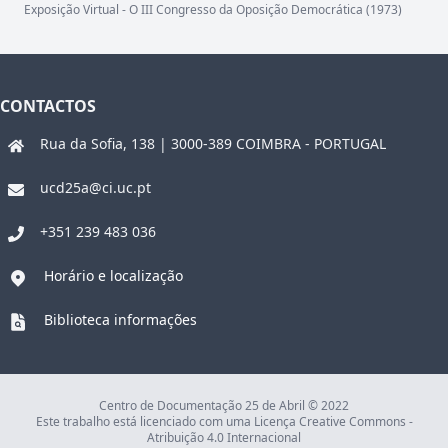
Exposição Virtual - O III Congresso da Oposição Democrática (1973)
CONTACTOS
Rua da Sofia, 138 | 3000-389 COIMBRA - PORTUGAL
ucd25a@ci.uc.pt
+351 239 483 036
Horário e localização
Biblioteca informações
Centro de Documentação 25 de Abril © 2022
Este trabalho está licenciado com uma Licença Creative Commons -
Atribuição 4.0 Internacional