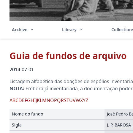
Archive
Library
Collectio
Guia de fundos de arquivo
2014-07-01
Listagem alfabética das doações de espólios inventari
NOTA:
Embora já inventariada, a documentação poderá 
A
B
C
D
E
F
G
H
I
J
K
L
M
N
O
P
Q
R
S
T
U
V
W
X
Y
Z
Nome do fundo
José Pedro B
Sigla
J. P. BAROSA