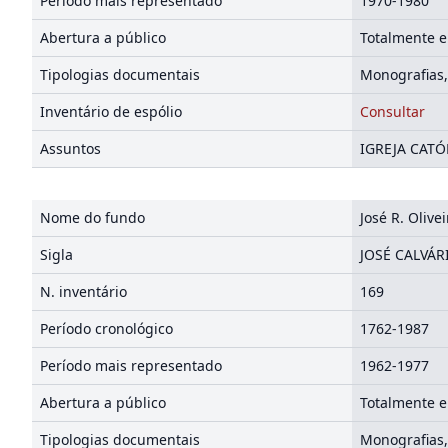
Período mais representado
1970-1980
Abertura a público
Totalmente e
Tipologias documentais
Monografias,
Inventário de espólio
Consultar
Assuntos
IGREJA CATÓL
Nome do fundo
José R. Olive
Sigla
JOSÉ CALVÁR
N. inventário
169
Período cronológico
1762-1987
Período mais representado
1962-1977
Abertura a público
Totalmente e
Tipologias documentais
Monografias,