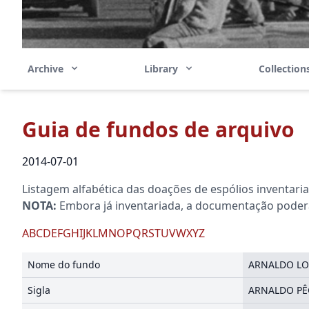
Archive
Library
Collectio
Guia de fundos de arquivo
2014-07-01
Listagem alfabética das doações de espólios inventari
NOTA:
Embora já inventariada, a documentação poderá 
A
B
C
D
E
F
G
H
I
J
K
L
M
N
O
P
Q
R
S
T
U
V
W
X
Y
Z
Nome do fundo
ARNALDO LO
Sigla
ARNALDO P