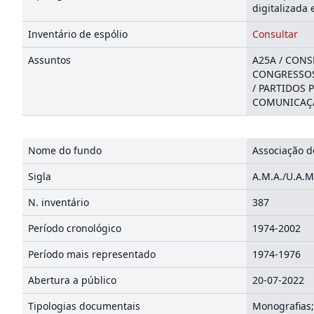
digitalizada 
Inventário de espólio
Consultar
Assuntos
A25A / CONS
CONGRESSOS 
/ PARTIDOS 
COMUNICAÇÃO
Nome do fundo
Associação d
Sigla
A.M.A./U.A.M
N. inventário
387
Período cronológico
1974-2002
Período mais representado
1974-1976
Abertura a público
20-07-2022
Tipologias documentais
Monografias;