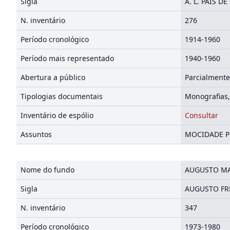
Sigla
A. L. PAIS DE
N. inventário
276
Período cronológico
1914-1960
Período mais representado
1940-196
Abertura a público
Parcialmente
Tipologias documentais
Monografias,
Inventário de espólio
Consultar
Assuntos
MOCIDADE PO
Nome do fundo
AUGUSTO MA
Sigla
AUGUSTO FR
N. inventário
347
Período cronológico
1973-1980