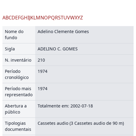
A
B
C
D
E
F
G
H
I
J
K
L
M
N
O
P
Q
R
S
T
U
V
W
X
Y
Z
Nome do
Adelino Clemente Gomes
fundo
Sigla
ADELINO C. GOMES
N. inventário
210
Período
1974
cronológico
Período mais
1974
representado
Abertura a
Totalmente em: 2002-07-18
público
Tipologias
Cassetes audio (3 Cassetes audio de 90 m)
documentais