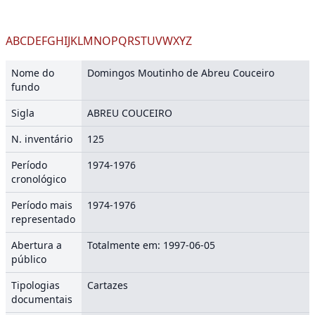
A
B
C
D
E
F
G
H
I
J
K
L
M
N
O
P
Q
R
S
T
U
V
W
X
Y
Z
Nome do
Domingos Moutinho de Abreu Couceiro
fundo
Sigla
ABREU COUCEIRO
N. inventário
125
Período
1974-1976
cronológico
Período mais
1974-1976
representado
Abertura a
Totalmente em: 1997-06-05
público
Tipologias
Cartazes
documentais