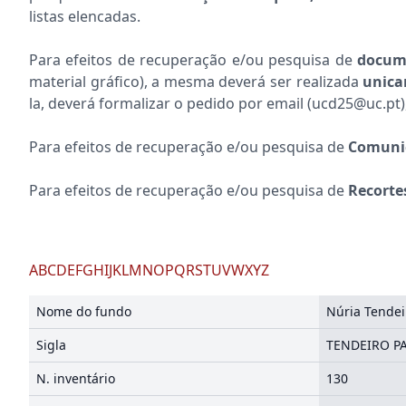
listas elencadas.
Para efeitos de recuperação e/ou pesquisa de
docume
material gráfico), a mesma deverá ser realizada
unic
la, deverá formalizar o pedido por email (ucd25@uc.pt
Para efeitos de recuperação e/ou pesquisa de
Comunic
Para efeitos de recuperação e/ou pesquisa de
Recorte
A
B
C
D
E
F
G
H
I
J
K
L
M
N
O
P
Q
R
S
T
U
V
W
X
Y
Z
Nome do fundo
Núria Tendei
Sigla
TENDEIRO P
N. inventário
130