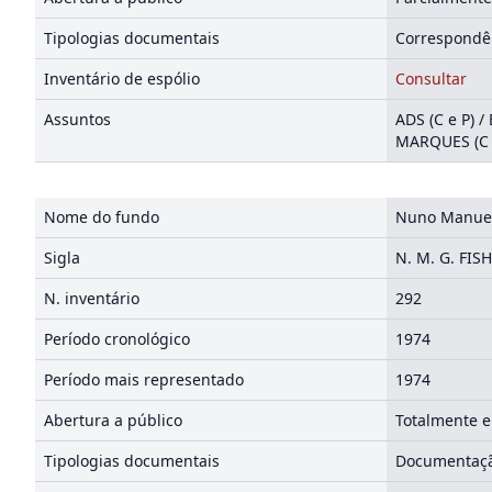
Tipologias documentais
Correspondên
Inventário de espólio
Consultar
Assuntos
ADS (C e P) 
MARQUES (C 
Nome do fundo
Nuno Manuel
Sigla
N. M. G. FIS
N. inventário
292
Período cronológico
1974
Período mais representado
1974
Abertura a público
Totalmente e
Tipologias documentais
Documentaçã