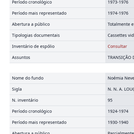
Período cronológico
1973-1976
Período mais representado
1974-1976
Abertura a público
Totalmente e
Tipologias documentais
Cassettes vi
Inventário de espólio
Consultar
Assuntos
TRANSIÇÃO 
Nome do fundo
Noémia Neve
Sigla
N. N. A. LOU
N. inventário
95
Período cronológico
1924-1974
Período mais representado
1930-1940
Abertura a público
Parcialmente