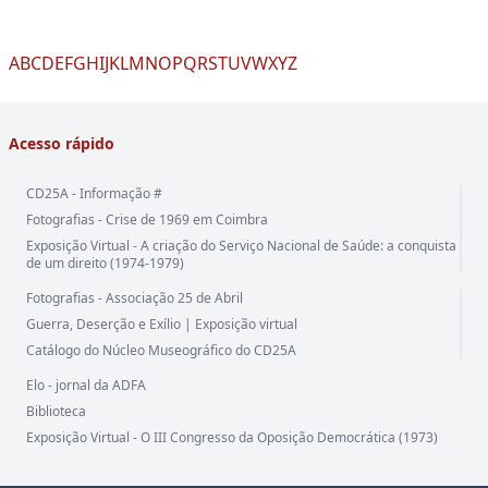
A
B
C
D
E
F
G
H
I
J
K
L
M
N
O
P
Q
R
S
T
U
V
W
X
Y
Z
Acesso rápido
CD25A - Informação #
Fotografias - Crise de 1969 em Coimbra
Exposição Virtual - A criação do Serviço Nacional de Saúde: a conquista
de um direito (1974-1979)
Fotografias - Associação 25 de Abril
Guerra, Deserção e Exílio | Exposição virtual
Catálogo do Núcleo Museográfico do CD25A
Elo - jornal da ADFA
Biblioteca
Exposição Virtual - O III Congresso da Oposição Democrática (1973)