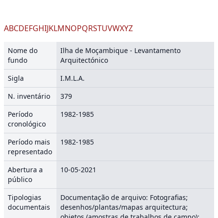
A
B
C
D
E
F
G
H
I
J
K
L
M
N
O
P
Q
R
S
T
U
V
W
X
Y
Z
Nome do
Ilha de Moçambique - Levantamento
fundo
Arquitectónico
Sigla
I.M.L.A.
N. inventário
379
Período
1982-1985
cronológico
Período mais
1982-1985
representado
Abertura a
10-05-2021
público
Tipologias
Documentação de arquivo: Fotografias;
documentais
desenhos/plantas/mapas arquitectura;
objetos (amostras de trabalhos de campo);