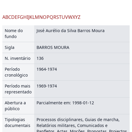
A
B
C
D
E
F
G
H
I
J
K
L
M
N
O
P
Q
R
S
T
U
V
W
X
Y
Z
Nome do
José Aurélio da Silva Barros Moura
fundo
Sigla
BARROS MOURA
N. inventário
136
Período
1964-1974
cronológico
Período mais
1969-1974
representado
Abertura a
Parcialmente em: 1998-01-12
público
Tipologias
Processos disciplinares, Guias de marcha,
documentais
Relatórios militares, Comunicados e
Panfletos, Actas, Moções, Propostas, Projectos