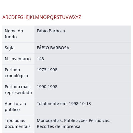
A
B
C
D
E
F
G
H
I
J
K
L
M
N
O
P
Q
R
S
T
U
V
W
X
Y
Z
Nome do
Fábio Barbosa
fundo
Sigla
FÁBIO BARBOSA
N. inventário
148
Período
1973-1998
cronológico
Período mais
1990-1998
representado
Abertura a
Totalmente em: 1998-10-13
público
Tipologias
Monografias; Publicações Periódicas:
documentais
Recortes de imprensa