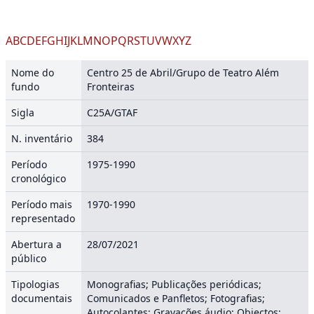
A
B
C
D
E
F
G
H
I
J
K
L
M
N
O
P
Q
R
S
T
U
V
W
X
Y
Z
Nome do
Centro 25 de Abril/Grupo de Teatro Além
fundo
Fronteiras
Sigla
C25A/GTAF
N. inventário
384
Período
1975-1990
cronológico
Período mais
1970-1990
representado
Abertura a
28/07/2021
público
Tipologias
Monografias; Publicações periódicas;
documentais
Comunicados e Panfletos; Fotografias;
Autocolantes; Gravações áudio; Objectos;