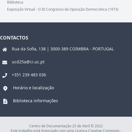
Biblioteca
Exposição Virtual - O III Congresso da Oposição Democrática (1973)
CONTACTOS
Rua da Sofia, 138 | 3000-389 COIMBRA - PORTUGAL
ucd25a@ci.uc.pt
+351 239 483 036
Horário e localização
Biblioteca informações
Centro de Documentação 25 de Abril © 2022
Este trabalho está licenciado com uma Licença Creative Commons -