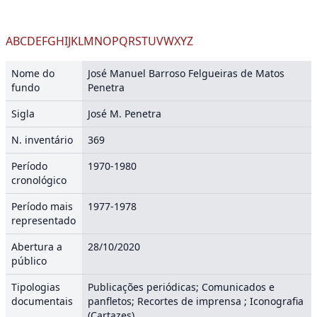
A
B
C
D
E
F
G
H
I
J
K
L
M
N
O
P
Q
R
S
T
U
V
W
X
Y
Z
Nome do
José Manuel Barroso Felgueiras de Matos
fundo
Penetra
Sigla
José M. Penetra
N. inventário
369
Período
1970-1980
cronológico
Período mais
1977-1978
representado
Abertura a
28/10/2020
público
Tipologias
Publicações periódicas; Comunicados e
documentais
panfletos; Recortes de imprensa ; Iconografia
(Cartazes)