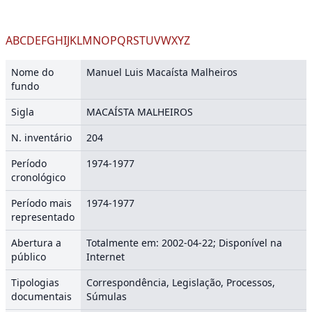
A
B
C
D
E
F
G
H
I
J
K
L
M
N
O
P
Q
R
S
T
U
V
W
X
Y
Z
Nome do
Manuel Luis Macaísta Malheiros
fundo
Sigla
MACAÍSTA MALHEIROS
N. inventário
204
Período
1974-1977
cronológico
Período mais
1974-1977
representado
Abertura a
Totalmente em: 2002-04-22; Disponível na
público
Internet
Tipologias
Correspondência, Legislação, Processos,
documentais
Súmulas