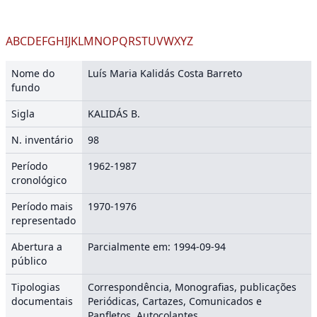
A
B
C
D
E
F
G
H
I
J
K
L
M
N
O
P
Q
R
S
T
U
V
W
X
Y
Z
Nome do
Luís Maria Kalidás Costa Barreto
fundo
Sigla
KALIDÁS B.
N. inventário
98
Período
1962-1987
cronológico
Período mais
1970-1976
representado
Abertura a
Parcialmente em: 1994-09-94
público
Tipologias
Correspondência, Monografias, publicações
documentais
Periódicas, Cartazes, Comunicados e
Panfletos, Autocolantes