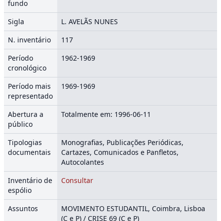
fundo
Sigla
L. AVELÃS NUNES
N. inventário
117
Período
1962-1969
cronológico
Período mais
1969-1969
representado
Abertura a
Totalmente em: 1996-06-11
público
Tipologias
Monografias, Publicações Periódicas,
documentais
Cartazes, Comunicados e Panfletos,
Autocolantes
Inventário de
Consultar
espólio
Assuntos
MOVIMENTO ESTUDANTIL, Coimbra, Lisboa
(C e P) / CRISE 69 (C e P)