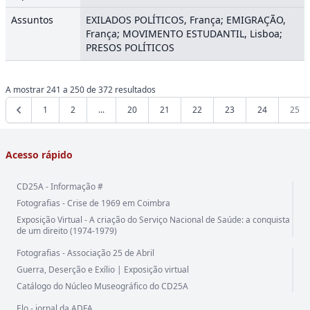
Assuntos
EXILADOS POLÍTICOS, França; EMIGRAÇÃO,
França; MOVIMENTO ESTUDANTIL, Lisboa;
PRESOS POLÍTICOS
A mostrar
241
a
250
de
372
resultados
1
2
...
20
21
22
23
24
25
Acesso rápido
CD25A - Informação #
Fotografias - Crise de 1969 em Coimbra
Exposição Virtual - A criação do Serviço Nacional de Saúde: a conquista
de um direito (1974-1979)
Fotografias - Associação 25 de Abril
Guerra, Deserção e Exílio | Exposição virtual
Catálogo do Núcleo Museográfico do CD25A
Elo - jornal da ADFA