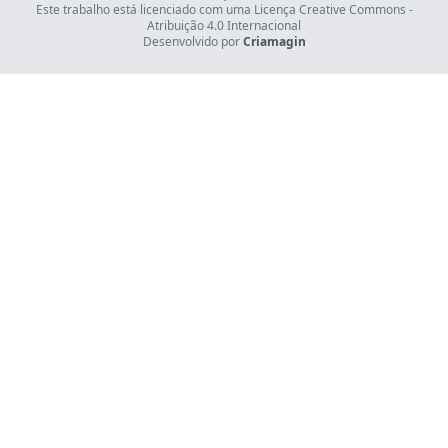
Este trabalho está licenciado com uma Licença Creative Commons -
Atribuição 4.0 Internacional
Desenvolvido por
Criamagin