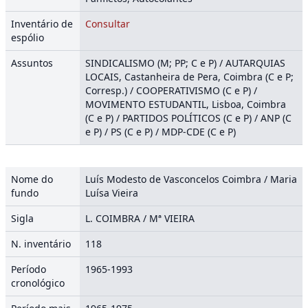
Inventário de
Consultar
espólio
Assuntos
SINDICALISMO (M; PP; C e P) / AUTARQUIAS
LOCAIS, Castanheira de Pera, Coimbra (C e P;
Corresp.) / COOPERATIVISMO (C e P) /
MOVIMENTO ESTUDANTIL, Lisboa, Coimbra
(C e P) / PARTIDOS POLÍTICOS (C e P) / ANP (C
e P) / PS (C e P) / MDP-CDE (C e P)
Nome do
Luís Modesto de Vasconcelos Coimbra / Maria
fundo
Luísa Vieira
Sigla
L. COIMBRA / Mª VIEIRA
N. inventário
118
Período
1965-1993
cronológico